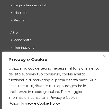
Legni e laminati e LVT
Piastrelle
Resine
Altro
Zona notte
Illuminazione
Esterni
Privacy e Cookie
Utilizziamo cookie tecnici necessari al funzionamento
del sito e, previo tuo consenso, cookie analitici,
Zona giorno
funzionali e di marketing di prima e terza parte. Puoi
Cucine
accettare tutti, rifiutare tutti oppure gestire le
Ingressi – living – complementi
preferenze in modo granulare. Per maggiori
informazioni consulta la Privacy e Cookie
Policy.
Privacy e Cookie Policy