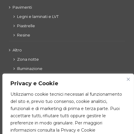
Pavimenti
Legni e laminati e LVT
Piastrelle
Resine
Altro
Zona notte
Illuminazione
Esterni
Privacy e Cookie
Utilizziamo cookie tecnici necessari al funzionamento
del sito e, previo tuo consenso, cookie analitici,
Zona giorno
funzionali e di marketing di prima e terza parte. Puoi
Cucine
accettare tutti, rifiutare tutti oppure gestire le
Ingressi – living – complementi
preferenze in modo granulare. Per maggiori
informazioni consulta la Privacy e Cookie