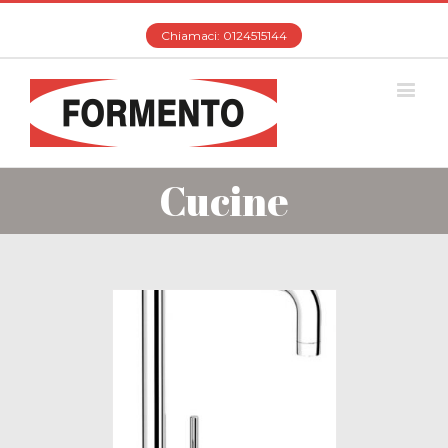
Chiamaci: 0124515144
Cucine