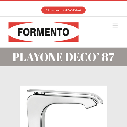
Chiamaci: 0124515144
PLAYONE DECO’ 87