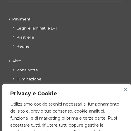
Pavimenti
Legni e laminati e LVT
Piastrelle
Resine
Altro
Zona notte
Illuminazione
Esterni
Privacy e Cookie
Utilizziamo cookie tecnici necessari al funzionamento
del sito e, previo tuo consenso, cookie analitici,
Zona giorno
funzionali e di marketing di prima e terza parte. Puoi
Cucine
accettare tutti, rifiutare tutti oppure gestire le
Ingressi – living – complementi