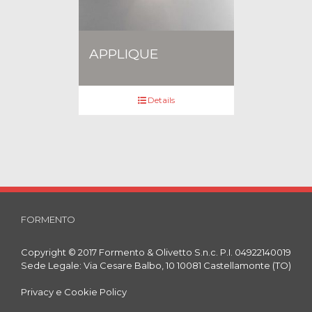
APPLIQUE
Details
FORMENTO
Copyright © 2017 Formento & Olivetto S.n.c. P.I. 04922140019
Sede Legale: Via Cesare Balbo, 10 10081 Castellamonte (TO)
Privacy e Cookie Policy