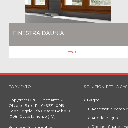
FINESTRA DAUNIA
Details
FORMENTO
SOLUZIONI PER LA CA
Copyright © 2017 Formento &
Bagno
Olivetto S.n.c. P.I. 04922140019
Accessori e compl
Sede Legale: Via Cesare Balbo, 10
10081 Castellamonte (TO)
Arredo Bagno
Docce – Saune – V
Privacy e Cookie Policy