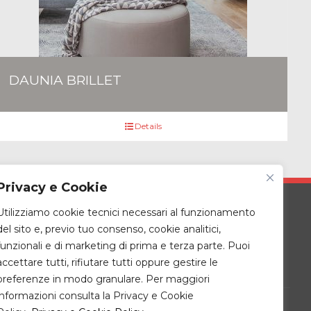
DAUNIA BRILLET
Details
Privacy e Cookie
Utilizziamo cookie tecnici necessari al funzionamento
Zona giorno
del sito e, previo tuo consenso, cookie analitici,
laminati e LVT
Cucine
funzionali e di marketing di prima e terza parte. Puoi
le
Ingressi – living –
accettare tutti, rifiutare tutti oppure gestire le
complementi
preferenze in modo granulare. Per maggiori
informazioni consulta la Privacy e Cookie