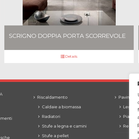
SCRIGNO DOPPIA PORTA SCORREVOLE
Details
SA
Riscaldamento
Pavimenti
Caldaie a biomassa
Legni e 
Radiatori
Piastrel
ementi
Stufe a legna e camini
Resine
Stufe a pellet
asche