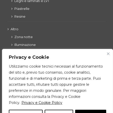
Legni e laminati e LVT
Piastrelle
Resine
Altro
Zona notte
Illuminazione
Esterni
Privacy e Cookie
Utilizziamo cookie tecnici necessari al funzionamento
del sito e, previo tuo consenso, cookie analitici,
Zona giorno
funzionali e di marketing di prima e terza parte. Puoi
Cucine
accettare tutti, rifiutare tutti oppure gestire le
Ingressi – living – complementi
preferenze in modo granulare. Per maggiori
informazioni consulta la Privacy e Cookie
Policy.
Privacy e Cookie Policy