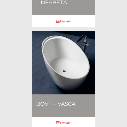
LINEABETA
Details
BOV 1 – VASCA
Details