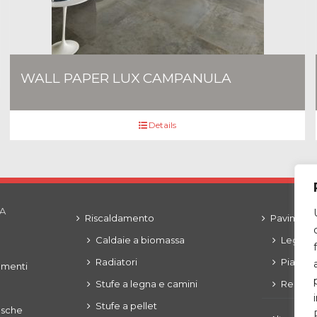
WALL PAPER LUX CAMPANULA
Details
SA
Riscaldamento
Pavimenti
Caldaie a biomassa
Legni e 
Radiatori
Piastrel
ementi
Stufe a legna e camini
Resine
Stufe a pellet
asche