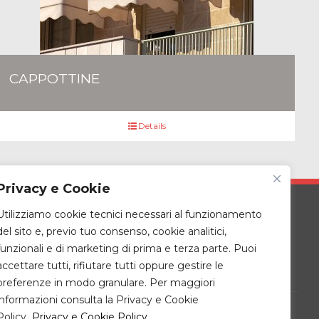
CAPPOTTINE
Details
Privacy e Cookie
Utilizziamo cookie tecnici necessari al funzionamento
Zona giorno
del sito e, previo tuo consenso, cookie analitici,
laminati e LVT
Cucine
funzionali e di marketing di prima e terza parte. Puoi
le
Ingressi – living –
accettare tutti, rifiutare tutti oppure gestire le
complementi
preferenze in modo granulare. Per maggiori
informazioni consulta la Privacy e Cookie
Policy.
Privacy e Cookie Policy