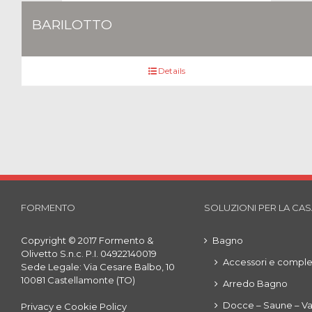
BARILOTTO
Details
FORMENTO
SOLUZIONI PER LA CA
Copyright © 2017 Formento &
Bagno
Olivetto S.n.c. P.I. 04922140019
Accessori e compl
Sede Legale: Via Cesare Balbo, 10
10081 Castellamonte (TO)
Arredo Bagno
Docce – Saune – V
Privacy e Cookie Policy