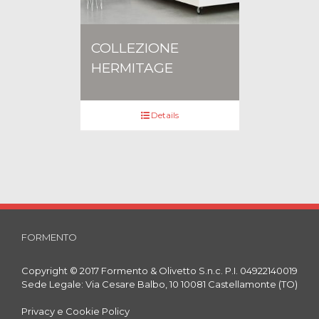
COLLEZIONE
HERMITAGE
Details
FORMENTO
Copyright © 2017 Formento & Olivetto S.n.c. P.I. 04922140019
Sede Legale: Via Cesare Balbo, 10 10081 Castellamonte (TO)
Privacy e Cookie Policy